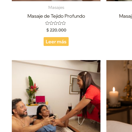
Masajes
Masaje de Tejido Profundo
Masaj
$
220.000
Valorado
con
0
de
Leer más
5