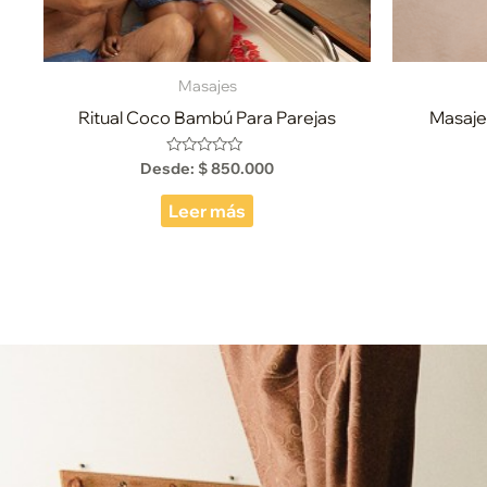
Masajes
Ritual Coco Bambú Para Parejas
Masaje
Desde:
$
850.000
Valorado
con
0
de
Leer más
5