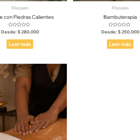
Masajes
Masajes
e con Piedras Calientes
Bambuterapia
Desde:
$
280.000
Desde:
$
250.000
Valorado
Valorado
con
con
0
0
de
de
Leer más
Leer más
5
5