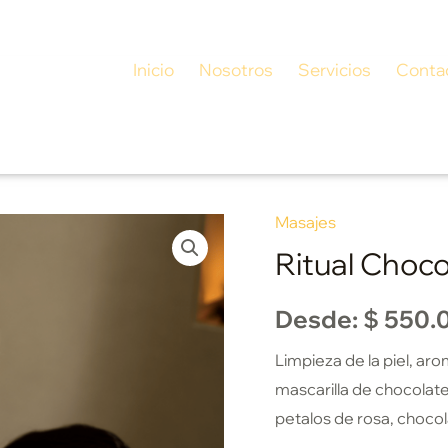
Inicio
Nosotros
Servicios
Conta
Masajes
Ritual Choco
Desde:
$
550.
Limpieza de la piel, aro
mascarilla de chocolate,
petalos de rosa, chocol