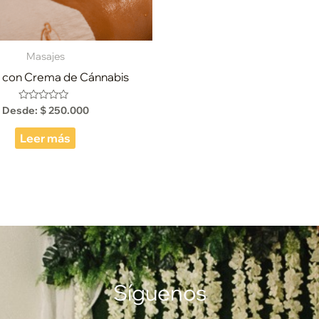
Masajes
 con Crema de Cánnabis
Desde:
$
250.000
Valorado
con
0
de
Leer más
5
Síguenos