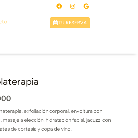
F
I
G
a
n
o
c
s
o
e
t
g
cto
TU RESERVA
b
a
l
o
g
e
o
r
k
a
m
laterapia
000
materapia, exfoliación corporal, envoltura con
 masaje a elección, hidratación facial, jacuzzi con
ates de cortesía y copa de vino.