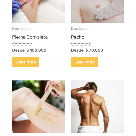
Depilacion
Depilacion
Pierna Completa
Pecho
Valorado
Valorado
Desde:
$
100.000
Desde:
$
70.000
con
con
0
0
de
de
Leer más
Leer más
5
5