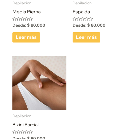
Depilacion
Depilacion
Media Pierna
Espalda
Valorado
Valorado
Desde:
$
80.000
Desde:
$
80.000
con
con
0
0
de
de
Leer más
Leer más
5
5
Depilacion
Bikini Parcial
Valorado
Desde:
$
80.000