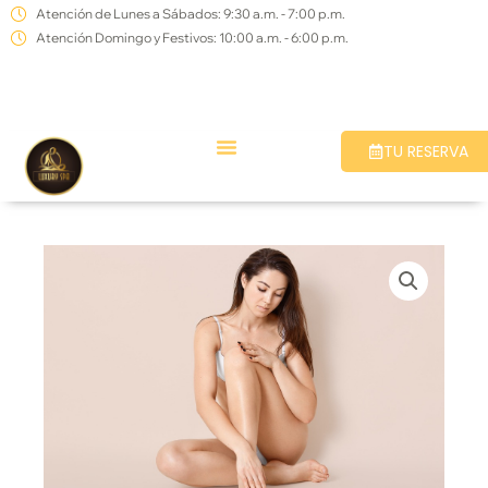
Ir
Atención de Lunes a Sábados: 9:30 a.m. - 7:00 p.m.
Atención Domingo y Festivos: 10:00 a.m. - 6:00 p.m.
al
contenido
TU RESERVA