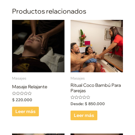
Productos relacionados
Masajes
Masajes
Ritual Coco Bambú Para
Masaje Relajante
Parejas
Valorado
$
220.000
con
Valorado
Desde:
$
850.000
0
con
de
0
Leer más
5
de
Leer más
5