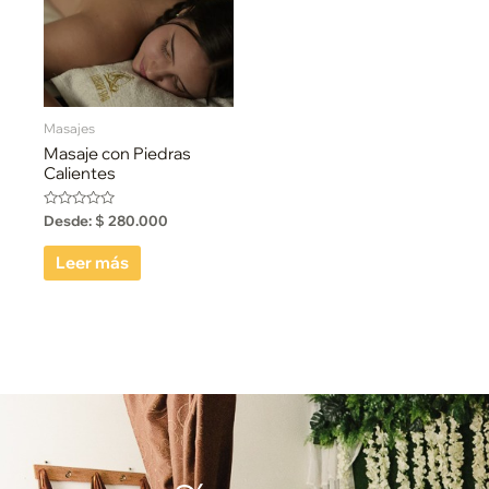
Masajes
Masaje con Piedras
Calientes
Valorado
Desde:
$
280.000
con
0
de
Leer más
5