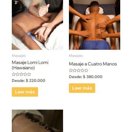
Masajes
Masajes
Masaje Lomi Lomi
Masaje a Cuatro Manos
(Hawaiano)
Valorado
Desde:
$
380.000
con
Valorado
Desde:
$
220.000
0
con
de
0
Leer más
5
de
Leer más
5